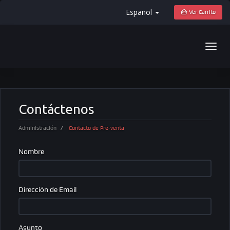
Español
Ver Carrito
Togg
navig
Contáctenos
Administración
Contacto de Pre-venta
Nombre
Dirección de Email
Asunto