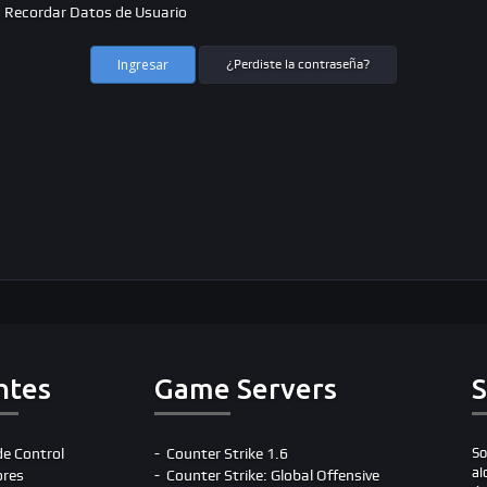
Recordar Datos de Usuario
¿Perdiste la contraseña?
ntes
Game Servers
S
de Control
Counter Strike 1.6
So
al
ores
Counter Strike: Global Offensive