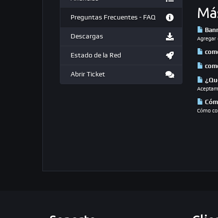
Má
Preguntas Frecuentes - FAQ
Bann
Descargas
Agregar 
como
Estado de la Red
como
Abrir Ticket
¿Qué
Aceptamo
Cómo
Cómo con