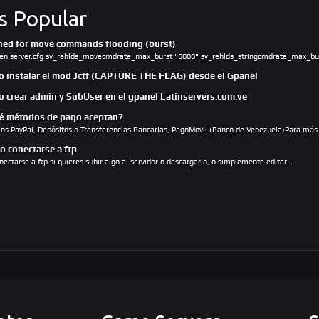
s Popular
ed for move commands flooding (burst)
en server.cfg sv_rehlds_movecmdrate_max_burst "6000" sv_rehlds_stringcmdrate_max_bur
 instalar el mod Jctf (CAPTURE THE FLAG) desde el Gpanel
 crear admin y SubUser en el gpanel Latinservers.com.ve
 métodos de pago aceptan?
s PayPal, Depósitos o Transferencias Bancarias, PagoMovil (Banco de Venezuela)Para más.
 conectarse a ftp
ectarse a ftp si quieres subir algo al servidor o descargarlo, o simplemente editar...