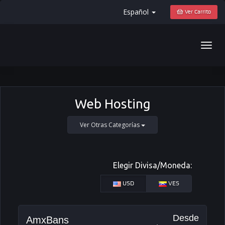
Español
Ver Carrito
Togg
navig
Web Hosting
Ver Otras Categorías
Elegir Divisa/Moneda:
USD
VES
Desde
AmxBans