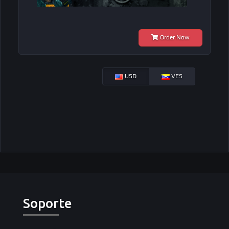
Order Now
USD
VES
Soporte