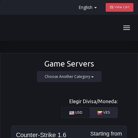
English
View Cart
Togg
navig
Game Servers
Choose Another Category
Elegir Divisa/Moneda:
USD
VES
Starting from
Counter-Strike 1.6