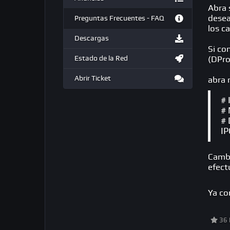
Abra 
desea
Preguntas Frecuentes - FAQ
los c
Descargas
Si co
Estado de la Red
(DPro
Abrir Ticket
abra 
# 
# 
# 
IP
Cambi
efect
Ya co
36 L