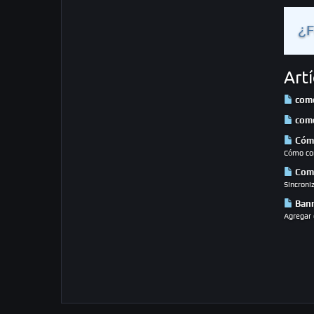
¿F
Art
como
como
Cómo
Cómo con
Como
Sincroni
Bann
Agregar 