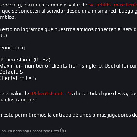
server.cfg, escriba o cambie el valor de
sv_rehlds_maxclient
 que se conecten al servidor desde una misma red. Luego gua
ambios.
n esto no logramos que nuestros amigos conecten al servi
to)
reunion.cfg
IPClientsLimit (0 - 32)
Maximum number of clients from single ip. Useful for co
Default: 5
ClientsLimit = 5
e el valor de
IPClientsLimit = 5
a la cantidad que desea, lue
uar los cambios.
n esto permitiremos la entrada de unos o mas jugadores de
os Usuarios han Encontrado Esto Útil