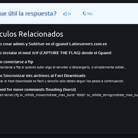
ue útil la respuesta?
Si
No
ículos Relacionados
 crear admin y SubUser en el gpanel Latinservers.com.ve
 instalar el mod Jctf (CAPTURE THE FLAG) desde el Gpanel
 conectarse a ftp
ectarse a ftp si quieres subir algo al servidor o descargarlo, o simplemente editar...
 Sincronizar mis archivos al Fast Downloads
zar el Fast Downloads es facil y sencillo solo debes seguir los pasos a continuacion
ed for move commands flooding (burst)
en server.cfg sv_rehlds_movecmdrate_max_burst "6000" sv_rehlds_stringcmdrate_max_bur