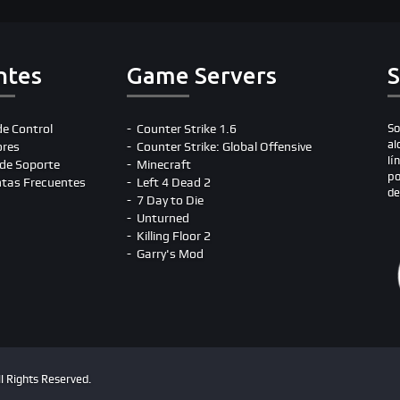
ntes
Game Servers
S
de Control
Counter Strike 1.6
So
al
ores
Counter Strike: Global Offensive
lí
 de Soporte
Minecraft
po
tas Frecuentes
Left 4 Dead 2
de
7 Day to Die
Unturned
Killing Floor 2
Garry's Mod
l Rights Reserved.