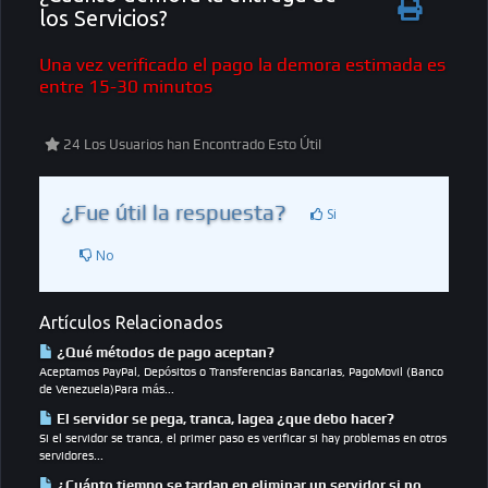
los Servicios?
Una vez verificado el pago la demora estimada es
entre 15-30 minutos
24 Los Usuarios han Encontrado Esto Útil
¿Fue útil la respuesta?
Si
No
Artículos Relacionados
¿Qué métodos de pago aceptan?
Aceptamos PayPal, Depósitos o Transferencias Bancarias, PagoMovil (Banco
de Venezuela)Para más...
El servidor se pega, tranca, lagea ¿que debo hacer?
Si el servidor se tranca, el primer paso es verificar si hay problemas en otros
servidores...
¿Cuánto tiempo se tardan en eliminar un servidor si no