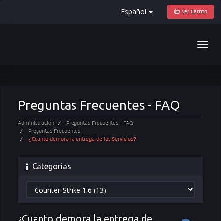
Español
Ver Carrito
Togg
navig
Preguntas Frecuentes - FAQ
Administración
Preguntas Frecuentes - FAQ
Preguntas Frecuentes
¿Cuanto demora la entrega de los Servicios?
Categorías
¿Cuanto demora la entrega de