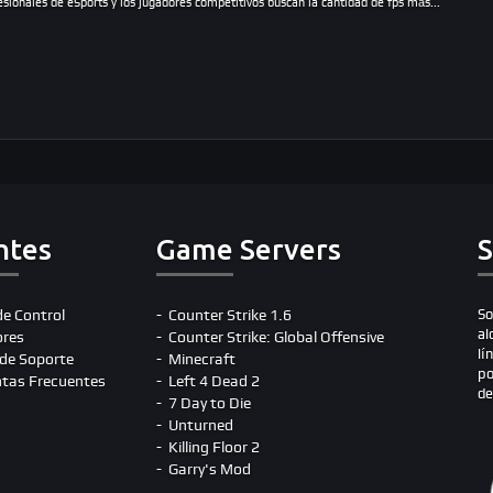
esionales de eSports y los jugadores competitivos buscan la cantidad de fps más...
ntes
Game Servers
S
de Control
Counter Strike 1.6
So
al
ores
Counter Strike: Global Offensive
lí
 de Soporte
Minecraft
po
tas Frecuentes
Left 4 Dead 2
de
7 Day to Die
Unturned
Killing Floor 2
Garry's Mod