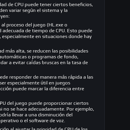
ridad de CPU puede tener ciertos beneficios,
n variar según el sistema y la
uyen:
a al proceso del juego (HL.exe o
dad adecuada de tiempo de CPU. Esto puede
s, especialmente en situaciones donde hay
ad más alta, se reducen las posibilidades
 automáticas o programas de fondo,
ar a evitar caídas bruscas en la tasa de
puede responder de manera más rápida a las
ser especialmente útil en juegos
cción puede marcar la diferencia entre
CPU del juego puede proporcionar ciertos
si no se hace adecuadamente. Por ejemplo,
odría llevar a una disminución del
erativo o el software de voz.
ón al ajustar la prioridad de CPU de los