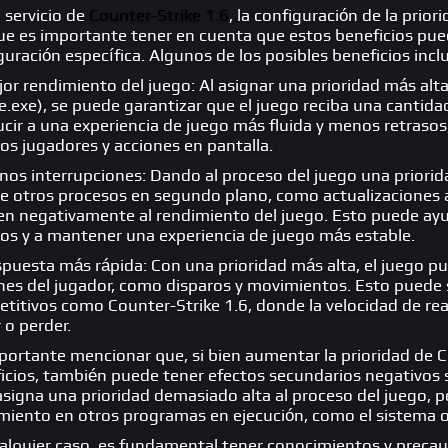
 servicio de
Counter-Strike 1.6
, la configuración de la prio
e es importante tener en cuenta que estos beneficios puede
guración específica. Algunos de los posibles beneficios incl
or rendimiento del juego
: Al asignar una prioridad más alt
ke.exe), se puede garantizar que el juego reciba una canti
cir a una experiencia de juego más fluida y menos retraso
s jugadores y acciones en pantalla.
nos interrupciones
: Dando al proceso del juego una priorid
e otros procesos en segundo plano, como actualizaciones
en negativamente al rendimiento del juego. Esto puede ayud
os y a mantener una experiencia de juego más estable.
spuesta más rápida
: Con una prioridad más alta, el juego 
nes del jugador, como disparos y movimientos. Esto puede 
titivos como Counter-Strike 1.6, donde la velocidad de rea
 o perder.
portante mencionar que, si bien aumentar la prioridad de 
icios, también puede tener efectos secundarios negativos 
 asigna una prioridad demasiado alta al proceso del juego, p
miento en otros programas en ejecución, como el sistema op
alquier caso, es fundamental tener conocimientos y precauci