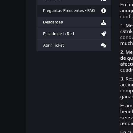
En un
aunqu
Preguntas Frecuentes - FAQ
confi
Descargas
1.
Mej
cstri
Estado de la Red
condu
mucho
Abrir Ticket
2.
Me
de qu
afect
cuadr
3.
Re
accio
compe
ganar
Es im
benef
si se
rendi
En cu