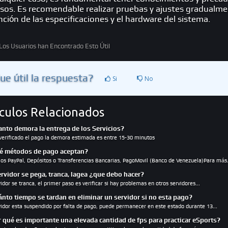
sos. Es recomendable realizar pruebas y ajustes gradualme
nción de las especificaciones y el hardware del sistema.
os Usuarios han Encontrado Esto Útil
ue útil la respuesta?
Si
No
ículos Relacionados
nto demora la entrega de los Servicios?
verificado el pago la demora estimada es entre 15-30 minutos
 métodos de pago aceptan?
s PayPal, Depósitos o Transferencias Bancarias, PagoMovil (Banco de Venezuela)Para más.
ervidor se pega, tranca, lagea ¿que debo hacer?
vidor se tranca, el primer paso es verificar si hay problemas en otros servidores...
nto tiempo se tardan en eliminar un servidor si no esta pago?
rvidor esta suspendido por falta de pago, puede permanecer en este estado durante 13...
 qué es importante una elevada cantidad de fps para practicar eSports?