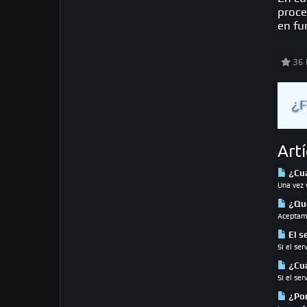
proce
en fu
36 L
¿F
Art
¿Cua
Una vez 
¿Qué
Aceptamo
El s
Si el ser
¿Cuá
Si el se
¿Por